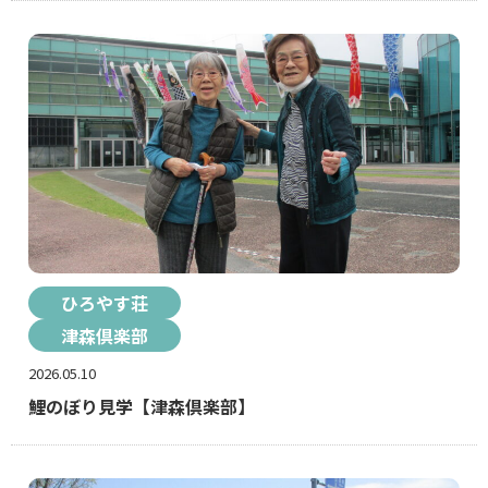
ひろやす荘
津森倶楽部
2026.05.10
鯉のぼり見学【津森倶楽部】