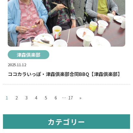
津森倶楽部
2025.11.12
ココカラいっぽ・津森倶楽部合同BBQ【津森倶楽部】
1
2
3
4
5
6
…
17
»
カテゴリー