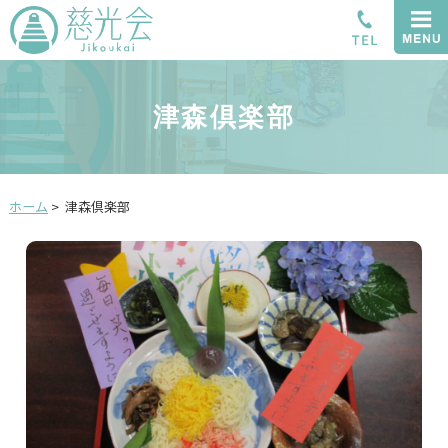
津森倶楽部
ホーム
>
津森倶楽部