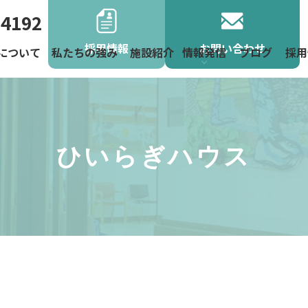
-4192
採用情報
お問い合わせ
について
私たちの強み
施設紹介
情報発信
ブログ
採用
よくあるご
お役立ち情
お知らせ
地域活動
ニュース
ひいらぎハウス