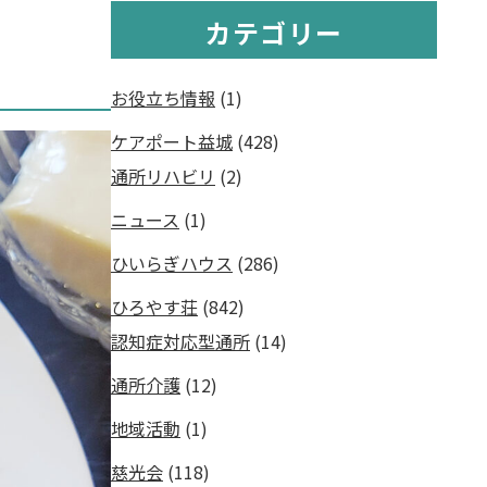
カテゴリー
お役立ち情報
(1)
ケアポート益城
(428)
通所リハビリ
(2)
ニュース
(1)
ひいらぎハウス
(286)
ひろやす荘
(842)
認知症対応型通所
(14)
通所介護
(12)
地域活動
(1)
慈光会
(118)