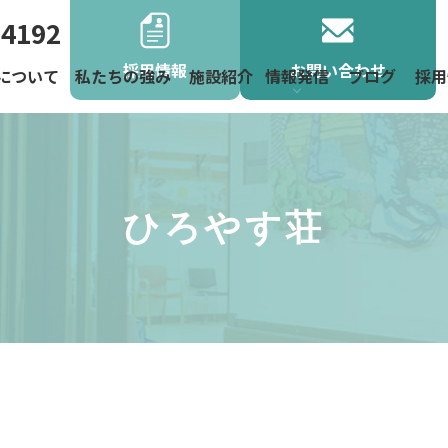
-4192
採用情報
お問い合わせ
について
私たちの強み
施設紹介
情報発信
ブログ
採用
よくあるご
お役立ち情
お知らせ
地域活動
ニュース
ひろやす荘