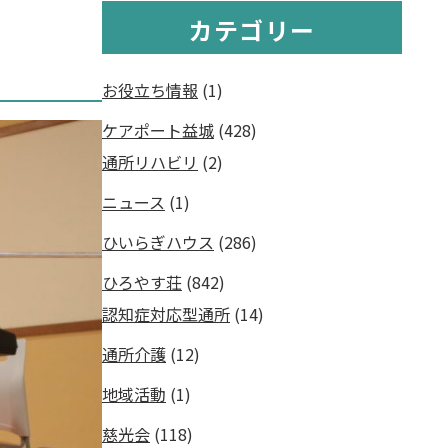
カテゴリー
お役立ち情報
(1)
ケアポート益城
(428)
通所リハビリ
(2)
ニュース
(1)
ひいらぎハウス
(286)
ひろやす荘
(842)
認知症対応型通所
(14)
通所介護
(12)
地域活動
(1)
慈光会
(118)