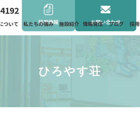
-4192
採用情報
お問い合わせ
について
私たちの強み
施設紹介
情報発信
ブログ
採用
よくあるご
お役立ち情
お知らせ
地域活動
ニュース
ひろやす荘